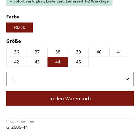
Sofort verfügbar, Lieferzeit: Lieferzeit 1-2 Werktage
auswählen
Farbe
Black
auswählen
Größe
36
37
38
39
40
41
42
43
44
45
Produkt Anzahl: Gib den gewünschten Wert ein ode
In den Warenkorb
Produktnummer:
G_2606-44