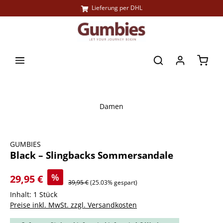
Große Farbauswahl
Lieferung per DHL
alt springen
Waren
Damen
Bildergalerie überspringen
GUMBIES
Black – Slingbacks Sommersandale
%
29,95 €
39,95 €
(25.03% gespart)
Inhalt:
1 Stück
Preise inkl. MwSt. zzgl. Versandkosten