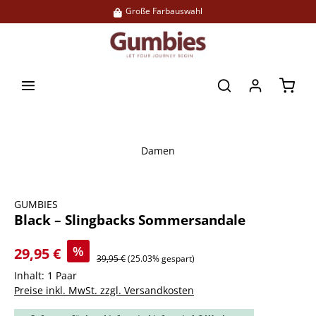
Große Farbauswahl
alt springen
Waren
Damen
Bildergalerie überspringen
GUMBIES
Black – Slingbacks Sommersandale
%
29,95 €
39,95 €
(25.03% gespart)
Inhalt:
1 Paar
Preise inkl. MwSt. zzgl. Versandkosten