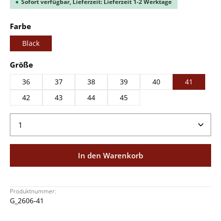
Sofort verfügbar, Lieferzeit: Lieferzeit 1-2 Werktage
auswählen
Farbe
Black
auswählen
Größe
36
37
38
39
40
41
42
43
44
45
Produkt Anzahl: Gib den gewünschten Wert ein ode
In den Warenkorb
Produktnummer:
G_2606-41