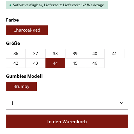
Sofort verfügbar, Lieferzeit: Lieferzeit 1-2 Werktage
auswählen
Farbe
Charcoal-Red
auswählen
Größe
36
37
38
39
40
41
42
43
44
45
46
auswählen
Gumbies Modell
Brumby
Produkt Anzahl: Gib den gewünschten Wert ein ode
In den Warenkorb