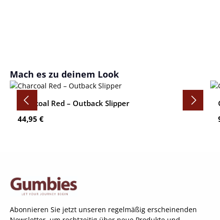
Produktgalerie überspringen
Mach es zu deinem Look
Charcoal Red – Outback Slipper
Regulärer Preis:
44,95 €
Abonnieren Sie jetzt unseren regelmäßig erscheinenden
Newsletter, um rechtzeitig über neue Produkte und