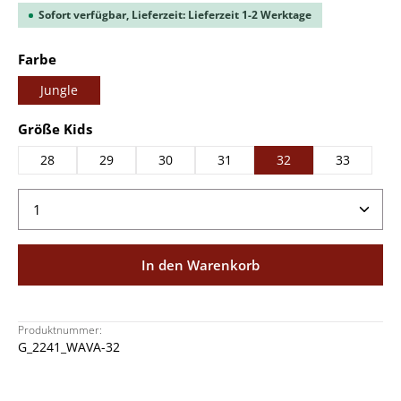
Sofort verfügbar, Lieferzeit: Lieferzeit 1-2 Werktage
auswählen
Farbe
Jungle
auswählen
Größe Kids
28
29
30
31
32
33
Produkt Anzahl: Gib den gewünschten Wert ein ode
In den Warenkorb
Produktnummer:
G_2241_WAVA-32