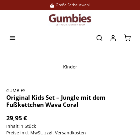
Große Farbauswahl
Schneller Versand
alt springen
Waren
Kinder
Bildergalerie überspringen
GUMBIES
Original Kids Set – Jungle mit dem
Fußkettchen Wava Coral
29,95 €
Inhalt:
1 Stück
Preise inkl. MwSt. zzgl. Versandkosten