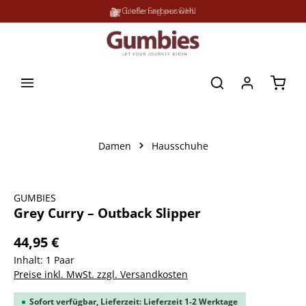
Große Farbauswahl
Lieferung per DHL
alt springen
Waren
Damen
Hausschuhe
Bildergalerie überspringen
GUMBIES
Grey Curry – Outback Slipper
44,95 €
Inhalt:
1 Paar
Preise inkl. MwSt. zzgl. Versandkosten
Sofort verfügbar, Lieferzeit: Lieferzeit 1-2 Werktage