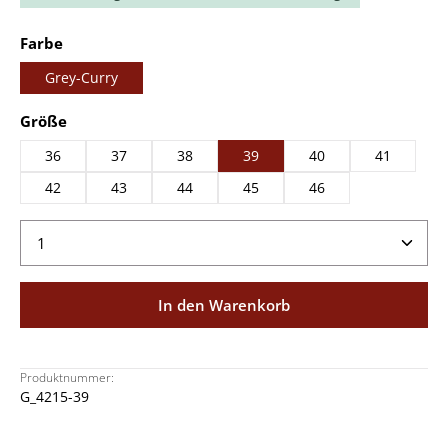
auswählen
Farbe
Grey-Curry
auswählen
Größe
36
37
38
39
40
41
42
43
44
45
46
Produkt Anzahl: Gib den gewünschten Wert ein ode
In den Warenkorb
Produktnummer:
G_4215-39