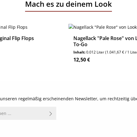
Mach es zu deinem Look
ginal Flip Flops
Nagellack "Pale Rose" von 
To-Go
Inhalt:
0.012 Liter
(1.041,67 € / 1 Lite
reis:
Regulärer Preis:
12,50 €
Details
Details
t unseren regelmäßig erscheinenden Newsletter, um rechtzeitig ü