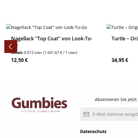
Produktgalerie überspringen
Nagellack "Top Coat" von Look-To-
Turtle – Ori
Go
Inhalt:
0.012 Liter
(1.041,67 € / 1 Liter)
Regulärer Preis:
Regulärer P
12,50 €
34,95 €
Details
Abonnieren Sie jetz
E-Mail-Adresse*
Datenschutz