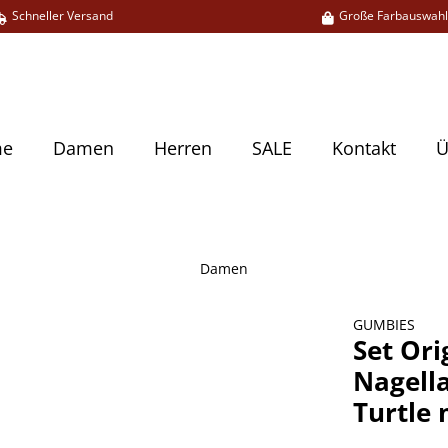
Schneller Versand
Große Farbauswah
me
Damen
Herren
SALE
Kontakt
Ü
Damen
GUMBIES
Set Ori
Nagella
Turtle 