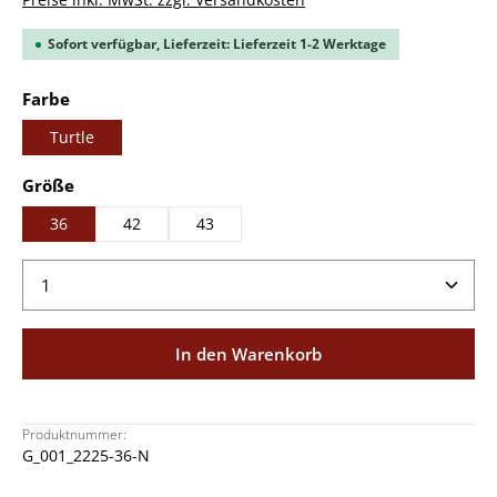
Sofort verfügbar, Lieferzeit: Lieferzeit 1-2 Werktage
auswählen
Farbe
Turtle
auswählen
Größe
36
42
43
Produkt Anzahl: Gib den gewünschten Wert ein ode
In den Warenkorb
Produktnummer:
G_001_2225-36-N