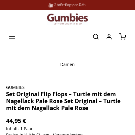
Große Farbauswahl
Lieferung per DHL
alt springen
Waren
Damen
Bildergalerie überspringen
GUMBIES
Set Original Flip Flops – Turtle mit dem
Nagellack Pale Rose Set Original – Turtle
mit dem Nagellack Pale Rose
44,95 €
Inhalt:
1 Paar
Preise inkl. MwSt. zzgl. Versandkosten