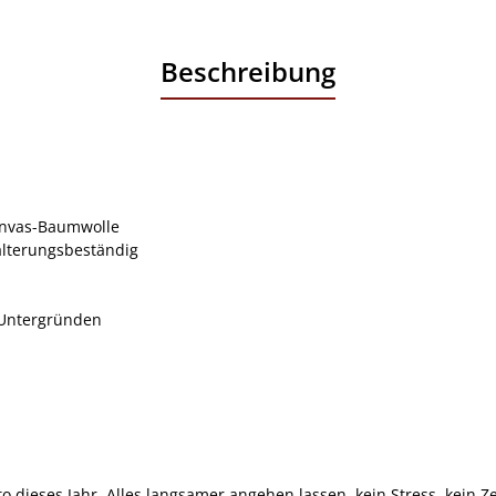
Beschreibung
anvas-Baumwolle
alterungsbeständig
n Untergründen
dieses Jahr. Alles langsamer angehen lassen, kein Stress, kein Ze