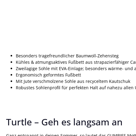
Besonders tragefreundlicher Baumwoll-Zehensteg
Kühles & atmungsaktives Fußbett aus strapazierfähiger C
Zweilagige Sohle mit EVA-Einlage; besonders wärme- und 
Ergonomisch geformtes Fußbett
Mit Jute verschmolzene Sohle aus recyceltem Kautschuk
Robustes Sohlenprofil für perfekten Halt auf nahezu alle
Turtle – Geh es langsam an
Ganz entspannt in deinen Sommer, so lautet das GUMBIES Motto 