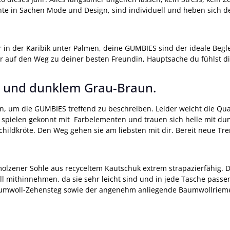
nte in Sachen Mode und Design, sind individuell und heben sich
 in der Karibik unter Palmen, deine GUMBIES sind der ideale Begl
r auf den Weg zu deiner besten Freundin, Hauptsache du fühlst di
a und dunklem Grau-Braun.
n, um die GUMBIES treffend zu beschreiben. Leider weicht die Quali
ie spielen gekonnt mit Farbelementen und trauen sich helle mit dun
hildkröte. Den Weg gehen sie am liebsten mit dir. Bereit neue Tre
hmolzener Sohle aus recyceltem Kautschuk extrem strapazierfähig. 
mithinnehmen, da sie sehr leicht sind und in jede Tasche passe
Baumwoll-Zehensteg sowie der angenehm anliegende Baumwollriemen,