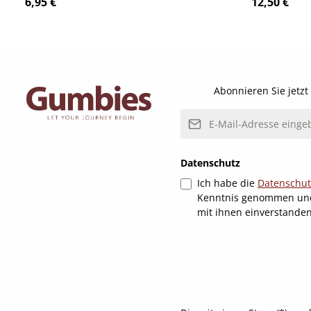
Regulärer Preis:
Regulärer P
6,95 €
12,50 €
Details
Abonnieren Sie jetz
E-Mail-Adresse*
Datenschutz
Ich habe die
Datenschu
Kenntnis genommen un
mit ihnen einverstande