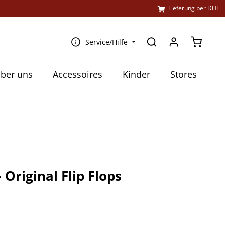
l
Lieferung per DHL
Warenko
Service/Hilfe
ber uns
Accessoires
Kinder
Stores
– Original Flip Flops
€