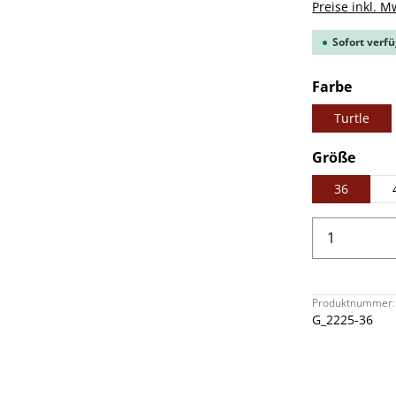
Preise inkl. M
Sofort verfü
ausw
Farbe
Turtle
ausw
Größe
36
Produkt 
Produktnummer:
G_2225-36