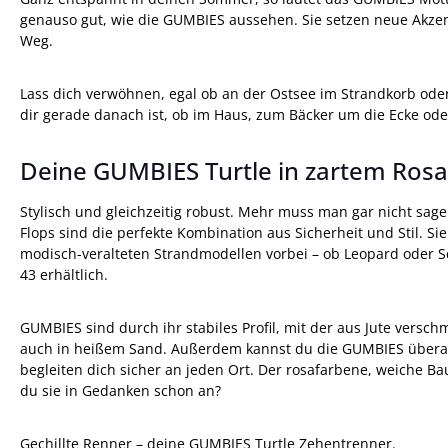
genauso gut, wie die GUMBIES aussehen. Sie setzen neue Akze
Weg.
Lass dich verwöhnen, egal ob an der Ostsee im Strandkorb oder
dir gerade danach ist, ob im Haus, zum Bäcker um die Ecke ode
Deine GUMBIES Turtle in zartem Ros
Stylisch und gleichzeitig robust. Mehr muss man gar nicht sage
Flops sind die perfekte Kombination aus Sicherheit und Stil. S
modisch-veralteten Strandmodellen vorbei – ob Leopard oder Sc
43 erhältlich.
GUMBIES sind durch ihr stabiles Profil, mit der aus Jute versc
auch in heißem Sand. Außerdem kannst du die GUMBIES überall 
begleiten dich sicher an jeden Ort. Der rosafarbene, weiche 
du sie in Gedanken schon an?
Gechillte Renner – deine GUMBIES Turtle Zehentrenner.