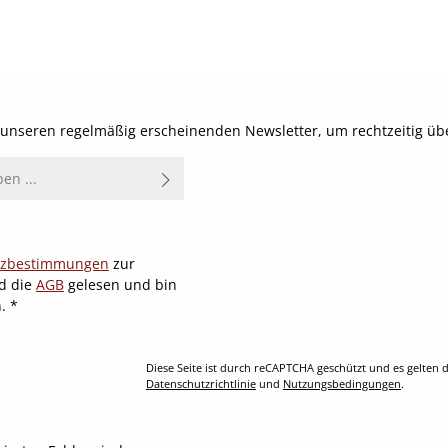
reis:
Details
t unseren regelmäßig erscheinenden Newsletter, um rechtzeitig ü
tzbestimmungen
zur
d die
AGB
gelesen und bin
n.
*
Diese Seite ist durch reCAPTCHA geschützt und es gelten d
Datenschutzrichtlinie
und
Nutzungsbedingungen
.