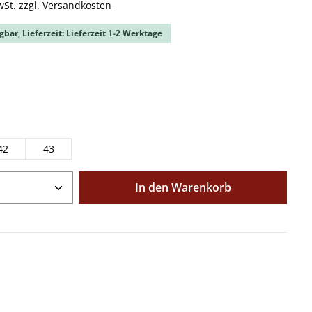
wSt. zzgl. Versandkosten
gbar, Lieferzeit: Lieferzeit 1-2 Werktage
ählen
ählen
42
43
Anzahl: Gib den gewünschten Wert ein o
In den Warenkorb