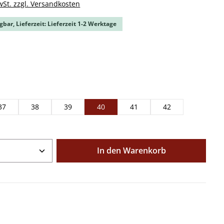
wSt. zzgl. Versandkosten
gbar, Lieferzeit: Lieferzeit 1-2 Werktage
ählen
ählen
37
38
39
40
41
42
Anzahl: Gib den gewünschten Wert ein o
In den Warenkorb