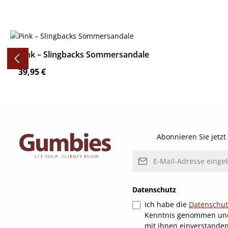
Produktgalerie überspringen
Pink – Slingbacks Sommersandale
Regulärer Preis:
39,95 €
Details
Abonnieren Sie jetz
E-Mail-Adresse*
Datenschutz
Ich habe die
Datenschu
Kenntnis genommen un
mit ihnen einverstande