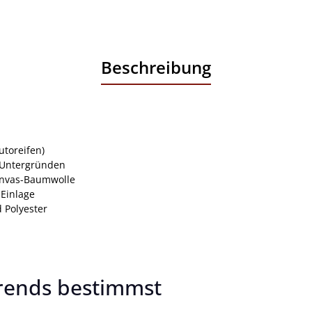
Beschreibung
utoreifen)
n Untergründen
anvas-Baumwolle
-Einlage
 Polyester
 Trends bestimmst