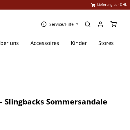
l
Lieferung per DHL
Warenko
Service/Hilfe
ber uns
Accessoires
Kinder
Stores
 – Slingbacks Sommersandale
€