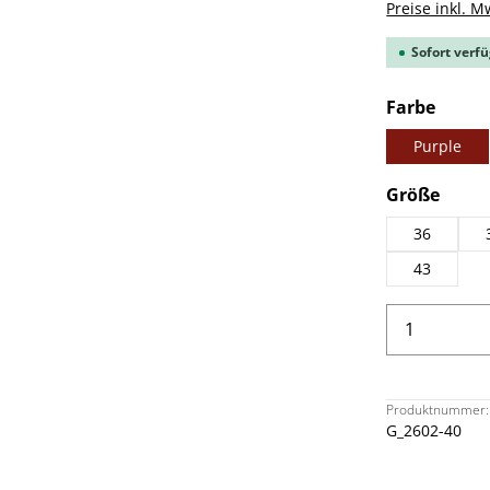
Preise inkl. M
Sofort verfü
ausw
Farbe
Purple
ausw
Größe
36
43
Produkt 
Produktnummer:
G_2602-40