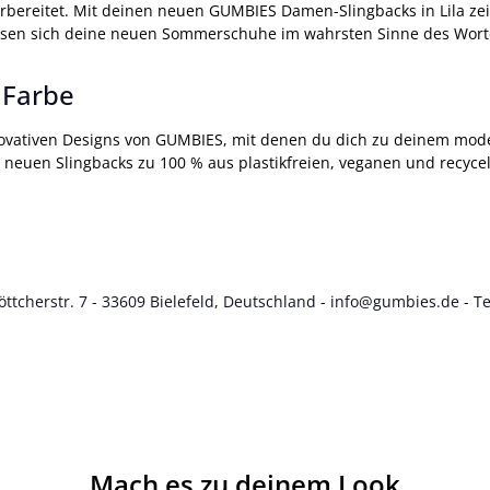
ereitet. Mit deinen neuen GUMBIES Damen-Slingbacks in Lila zeig
assen sich deine neuen Sommerschuhe im wahrsten Sinne des Worte
 Farbe
novativen Designs von GUMBIES, mit denen du dich zu deinem mode
en Slingbacks zu 100 % aus plastikfreien, veganen und recycelten
tcherstr. 7 - 33609 Bielefeld, Deutschland -
info@gumbies.de
- Te
Mach es zu deinem Look