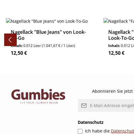
Produktgalerie überspringen
Nagellack "Blue Jeans" von Look-
Nagellack 
To-Go
Look-To-G
Inhalt:
0.012 Liter
(1.041,67 € / 1 Liter)
Inhalt:
0.012 L
Regulärer Preis:
Regulärer P
12,50 €
12,50 €
Details
Abonnieren Sie jetz
E-Mail-Adresse*
Datenschutz
Ich habe die
Datenschu