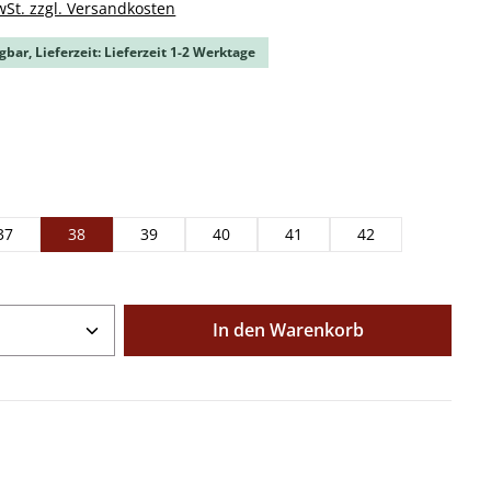
wSt. zzgl. Versandkosten
gbar, Lieferzeit: Lieferzeit 1-2 Werktage
ählen
ählen
37
38
39
40
41
42
Anzahl: Gib den gewünschten Wert ein o
In den Warenkorb