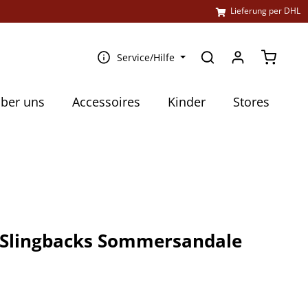
l
Lieferung per DHL
Warenko
Service/Hilfe
ber uns
Accessoires
Kinder
Stores
 Slingbacks Sommersandale
€