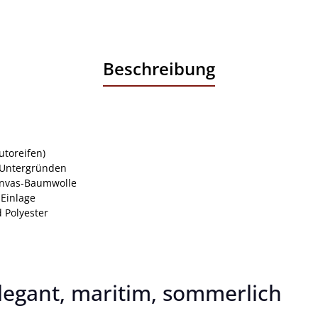
Beschreibung
utoreifen)
n Untergründen
anvas-Baumwolle
-Einlage
 Polyester
legant, maritim, sommerlich