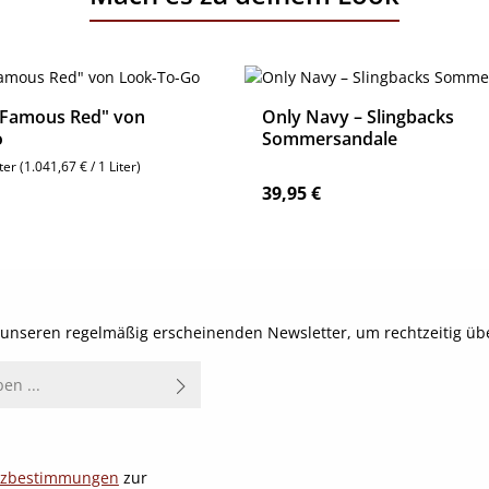
"Famous Red" von
Only Navy – Slingbacks
o
Sommersandale
iter
(1.041,67 € / 1 Liter)
reis:
Regulärer Preis:
39,95 €
Details
Details
t unseren regelmäßig erscheinenden Newsletter, um rechtzeitig ü
tzbestimmungen
zur