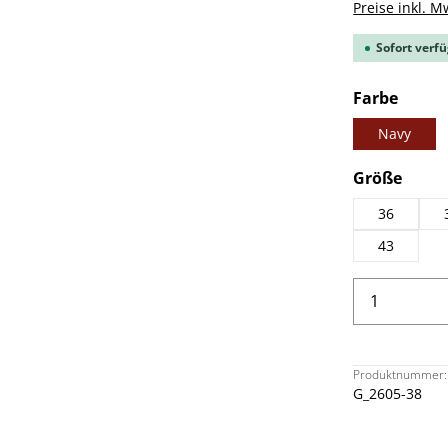
Preise inkl. M
Sofort verfü
ausw
Farbe
Navy
ausw
Größe
36
43
Produkt 
Produktnummer:
G_2605-38