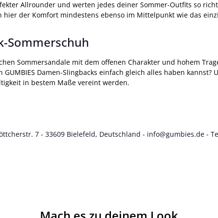
ter Allrounder und werten jedes deiner Sommer-Outfits so richtig 
uch hier der Komfort mindestens ebenso im Mittelpunkt wie das ein
eck-Sommerschuh
schen Sommersandale mit dem offenen Charakter und hohem Tragek
 GUMBIES Damen-Slingbacks einfach gleich alles haben kannst? U
tigkeit in bestem Maße vereint werden.
tcherstr. 7 - 33609 Bielefeld, Deutschland -
info@gumbies.de
- Te
Mach es zu deinem Look