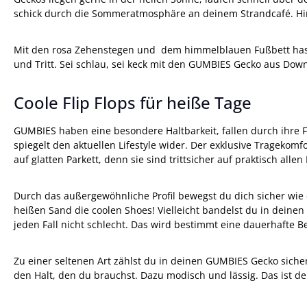
schick durch die Sommeratmosphäre an deinem Strandcafé. Hin
Mit den rosa Zehenstegen und dem himmelblauen Fußbett hast d
und Tritt. Sei schlau, sei keck mit den GUMBIES Gecko aus Dow
Coole Flip Flops für heiße Tage
GUMBIES haben eine besondere Haltbarkeit, fallen durch ihre 
spiegelt den aktuellen Lifestyle wider. Der exklusive Trage
auf glatten Parkett, denn sie sind trittsicher auf praktisch al
Durch das außergewöhnliche Profil bewegst du dich sicher wie e
heißen Sand die coolen Shoes! Vielleicht bandelst du in dein
jeden Fall nicht schlecht. Das wird bestimmt eine dauerhafte B
Zu einer seltenen Art zählst du in deinen GUMBIES Gecko siche
den Halt, den du brauchst. Dazu modisch und lässig. Das ist d