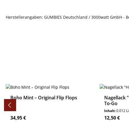
Herstellerangaben: GUMBIES Deutschland / 3000watt GmbH - Böt
Produktgalerie überspringen
Boho Mint – Original Flip Flops
Nagellack 
To-Go
Inhalt:
0.012 L
Regulärer Preis:
Regulärer P
34,95 €
12,50 €