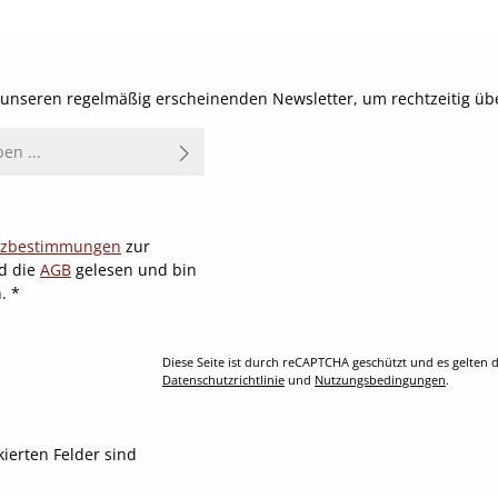
Details
t unseren regelmäßig erscheinenden Newsletter, um rechtzeitig ü
tzbestimmungen
zur
d die
AGB
gelesen und bin
n.
*
Diese Seite ist durch reCAPTCHA geschützt und es gelten d
Datenschutzrichtlinie
und
Nutzungsbedingungen
.
kierten Felder sind