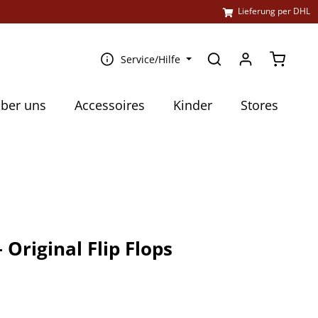
l
Lieferung per DHL
Warenko
Service/Hilfe
ber uns
Accessoires
Kinder
Stores
 Original Flip Flops
€