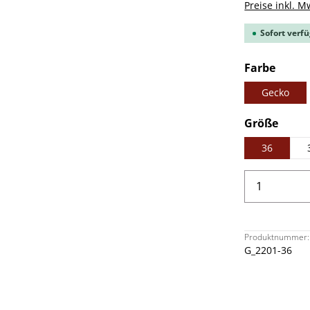
Preise inkl. M
Sofort verfü
ausw
Farbe
Gecko
ausw
Größe
36
Produkt 
Produktnummer:
G_2201-36