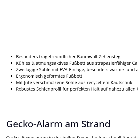
Besonders tragefreundlicher Baumwoll-Zehensteg
Kühles & atmungsaktives Fußbett aus strapazierfähiger C
Zweilagige Sohle mit EVA-Einlage; besonders wärme- und 
Ergonomisch geformtes Fußbett
Mit Jute verschmolzene Sohle aus recyceltem Kautschuk
Robustes Sohlenprofil für perfekten Halt auf nahezu alle
Gecko-Alarm am Strand
Geckos liegen gerne in der hellen Sonne, laufen schnell über 