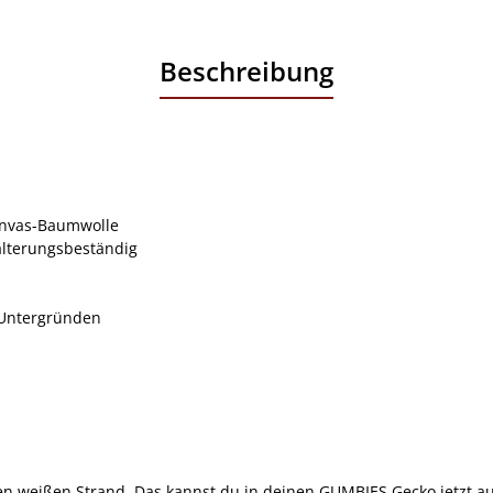
Beschreibung
anvas-Baumwolle
alterungsbeständig
n Untergründen
den weißen Strand. Das kannst du in deinen GUMBIES Gecko jetzt a