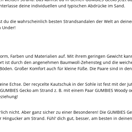
terlasse deine individuellen und typischen Abdrücke im Sand.
u die wahrscheinlich besten Strandsandalen der Welt an deinen Fü
n Under!
Form, Farben und Materialien auf. Mit ihrem geringen Gewicht ka
komfort ist durch den angenehmen Baumwoll-Zehensteg und die wei
len Böden. Großer Komfort auch für kleine Füße. Die Paare sind in d
ine Echse. Der recycelte Kautschuk in der Sohle ist fest mit der J
en GUMBIES Gecko am Strand z. B. mit einem Paar GUMBIES Woody o
eziehung!
rlich nicht. Aber ganz sicher zu einer Besonderen! Die GUMBIES Ge
er Hingucker am Strand. Fühl‘ dich gut, besser, am besten in dein