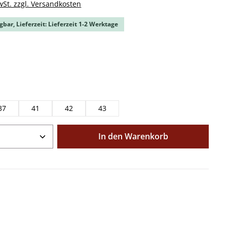
wSt. zzgl. Versandkosten
gbar, Lieferzeit: Lieferzeit 1-2 Werktage
ählen
ählen
37
41
42
43
Anzahl: Gib den gewünschten Wert ein o
In den Warenkorb