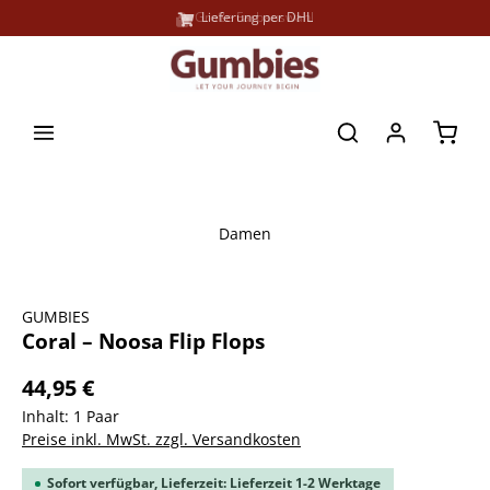
Große Farbauswahl
Lieferung per DHL
alt springen
Waren
Damen
Bildergalerie überspringen
GUMBIES
Coral – Noosa Flip Flops
44,95 €
Inhalt:
1 Paar
Preise inkl. MwSt. zzgl. Versandkosten
Sofort verfügbar, Lieferzeit: Lieferzeit 1-2 Werktage