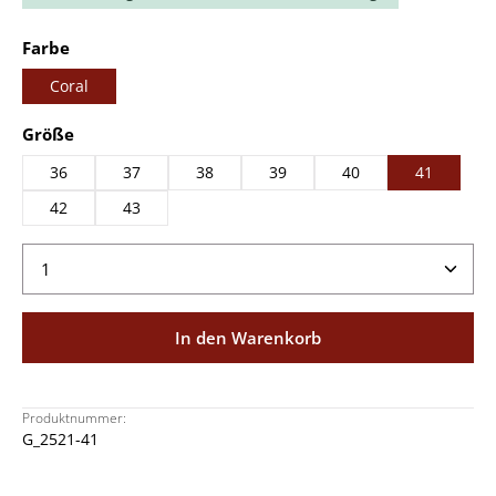
auswählen
Farbe
Coral
auswählen
Größe
36
37
38
39
40
41
42
43
Produkt Anzahl: Gib den gewünschten Wert ein ode
In den Warenkorb
Produktnummer:
G_2521-41