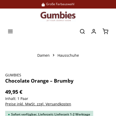
Große Farbauswahl
alt springen
Waren
Damen
Hausschuhe
Bildergalerie überspringen
GUMBIES
Chocolate Orange – Brumby
49,95 €
Inhalt:
1 Paar
Preise inkl. MwSt. zzgl. Versandkosten
Sofort verfügbar, Lieferzeit: Lieferzeit 1-2 Werktage