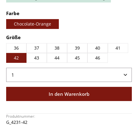
auswählen
Farbe
Chocolate-Orange
auswählen
Größe
36
37
38
39
40
41
42
43
44
45
46
Produkt Anzahl: Gib den gewünschten Wert ein ode
In den Warenkorb
Produktnummer:
G_4231-42