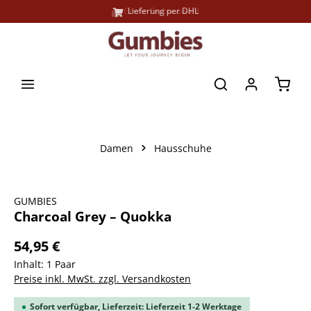
Große Farbauswahl
Lieferung per DHL
alt springen
Waren
Damen
Hausschuhe
Bildergalerie überspringen
GUMBIES
Charcoal Grey – Quokka
54,95 €
Inhalt:
1 Paar
Preise inkl. MwSt. zzgl. Versandkosten
Sofort verfügbar, Lieferzeit: Lieferzeit 1-2 Werktage