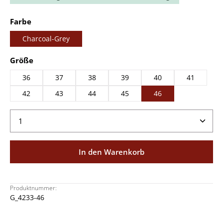
auswählen
Farbe
Charcoal-Grey
auswählen
Größe
36
37
38
39
40
41
42
43
44
45
46
Produkt Anzahl: Gib den gewünschten Wert ein ode
In den Warenkorb
Produktnummer:
G_4233-46