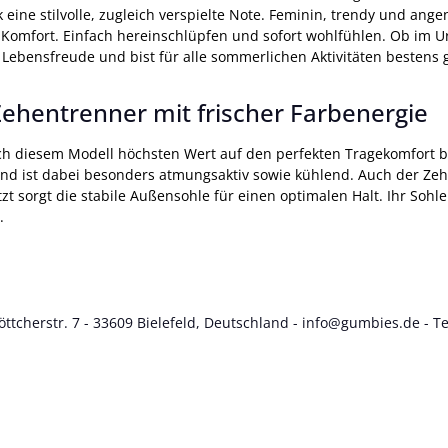
k eine stilvolle, zugleich verspielte Note. Feminin, trendy und 
d Komfort. Einfach hereinschlüpfen und sofort wohlfühlen. Ob im 
Lebensfreude und bist für alle sommerlichen Aktivitäten bestens g
ehentrenner mit frischer Farbenergie
diesem Modell höchsten Wert auf den perfekten Tragekomfort bei 
und ist dabei besonders atmungsaktiv sowie kühlend. Auch der Ze
t sorgt die stabile Außensohle für einen optimalen Halt. Ihr Sohle
.
tcherstr. 7 - 33609 Bielefeld, Deutschland -
info@gumbies.de
- Te