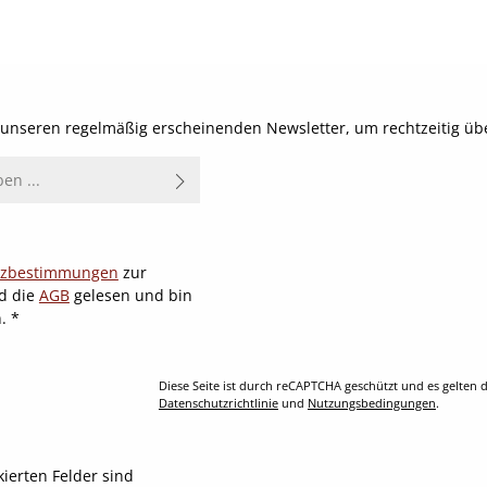
t unseren regelmäßig erscheinenden Newsletter, um rechtzeitig ü
tzbestimmungen
zur
d die
AGB
gelesen und bin
n.
*
Diese Seite ist durch reCAPTCHA geschützt und es gelten d
Datenschutzrichtlinie
und
Nutzungsbedingungen
.
kierten Felder sind