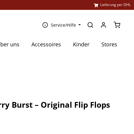
l
Lieferung per DHL
Warenko
Service/Hilfe
ber uns
Accessoires
Kinder
Stores
ry Burst – Original Flip Flops
€