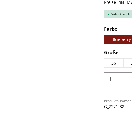
Preise inkl. M
Sofort verfü
ausw
Farbe
Blueberry
ausw
Größe
36
Produkt 
Produktnummer:
G_2271-38