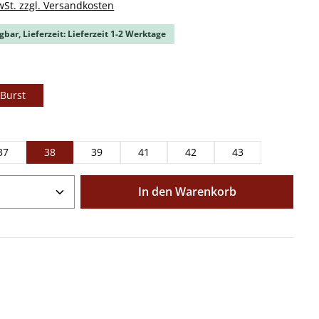
wSt. zzgl. Versandkosten
gbar, Lieferzeit: Lieferzeit 1-2 Werktage
ählen
 Burst
ählen
37
38
39
41
42
43
Anzahl: Gib den gewünschten Wert ein o
In den Warenkorb