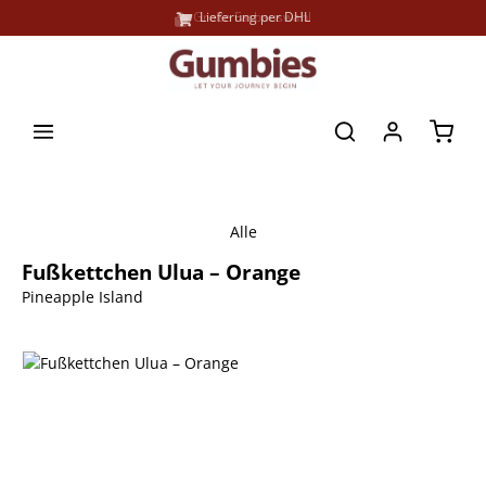
Große Farbauswahl
Lieferung per DHL
alt springen
Waren
Alle
Fußkettchen Ulua – Orange
Pineapple Island
Bildergalerie überspringen