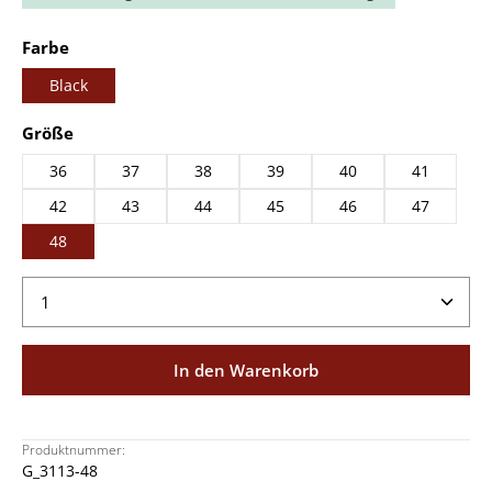
auswählen
Farbe
Black
auswählen
Größe
36
37
38
39
40
41
42
43
44
45
46
47
48
Produkt Anzahl: Gib den gewünschten Wert ein ode
In den Warenkorb
Produktnummer:
G_3113-48